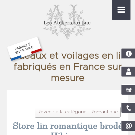
Rideaux et voilages en lin
fabriqués en France sur
mesure
com
pani
Revenir à la catégorie : Romantique
Store lin romantique brodé
nou