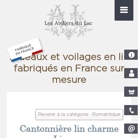
Rideaux et voilages en lin
fabriqués en France sur
mesure
com
pani
Revenir à la catégorie : Romantique
Cantonnière lin charme
nou